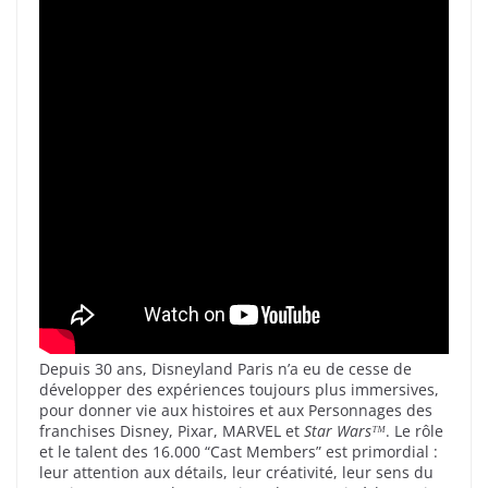
Depuis 30 ans, Disneyland Paris n’a eu de cesse de
développer des expériences toujours plus immersives,
pour donner vie aux histoires et aux Personnages des
franchises Disney, Pixar, MARVEL et
Star Warsᵀᴹ
. Le rôle
et le talent des 16.000 “Cast Members” est primordial :
leur attention aux détails, leur créativité, leur sens du