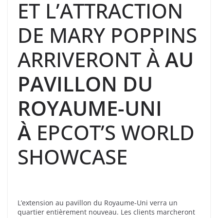
ET L’ATTRACTION
DE MARY POPPINS
ARRIVERONT À
AU
PAVILLON DU
ROYAUME-UNI
À
EPCOT’S WORLD
SHOWCASE
L’extension au pavillon du Royaume-Uni verra un
quartier entièrement nouveau. Les clients marcheront