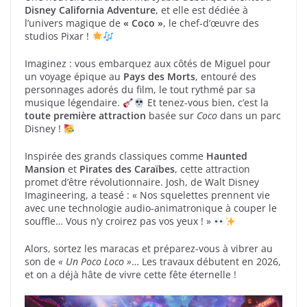
Disney California Adventure
, et elle est dédiée à
l’univers magique de
« Coco »
, le chef-d’œuvre des
studios Pixar !
Imaginez : vous embarquez aux côtés de Miguel pour
un voyage épique au
Pays des Morts
, entouré des
personnages adorés du film, le tout rythmé par sa
musique légendaire.
Et tenez-vous bien, c’est la
toute première attraction
basée sur
Coco
dans un parc
Disney !
Inspirée des grands classiques comme
Haunted
Mansion
et
Pirates des Caraïbes
, cette attraction
promet d’être révolutionnaire. Josh, de Walt Disney
Imagineering, a teasé : « Nos squelettes prennent vie
avec une technologie audio-animatronique à couper le
souffle… Vous n’y croirez pas vos yeux ! »
Alors, sortez les maracas et préparez-vous à vibrer au
son de
« Un Poco Loco »
… Les travaux débutent en 2026,
et on a déjà hâte de vivre cette fête éternelle !