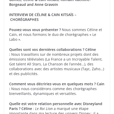
Borgeaud and Anne Gravoin
INTERVIEW DE CÉLINE & CAIN KITSAÏS –
CHORÉGRAPHES
Pouvez-vous vous présenter ?
Nous sommes Céline et
Caïn, et nous formons le duo de chorégraphes « Le
Labo ».
Quelles sont vos dernières collaborations ?
Céline
:
Nous travaillons sur de nombreux projets dont des
émissions télévisées (La France a un Incroyable Talent,
Got talent All Stars, La Chanson de l’année…), des
collaborations avec des artistes musicaux (Tayc, Zaho…)
et des publicités.
Comment vous décririez-vous en quelques mots ?
Cain
:
Nous nous considérons comme des chorégraphes
bienveillants, dynamiques et versatiles.
Quelle est votre relation personnelle avec Disneyland
Paris ?
Céline
:
Le Roi Lion
a marqué une étape
importante dans ma lecture des univers Disney : il a