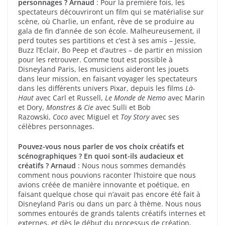
personnages ?
Arnaud
: Pour la première fois, les
spectateurs découvriront un film qui se matérialise sur
scène, où Charlie, un enfant, rêve de se produire au
gala de fin d’année de son école. Malheureusement, il
perd toutes ses partitions et c’est à ses amis – Jessie,
Buzz l’Eclair, Bo Peep et d’autres – de partir en mission
pour les retrouver. Comme tout est possible à
Disneyland Paris, les musiciens aideront les jouets
dans leur mission, en faisant voyager les spectateurs
dans les différents univers Pixar, depuis les films
Là-
Haut
avec Carl et Russell,
Le Monde de Nemo
avec Marin
et Dory,
Monstres & Cie
avec Sulli et Bob
Razowski,
Coco
avec Miguel et
Toy Story
avec ses
célèbres personnages.
Pouvez-vous nous parler de vos choix créatifs et
scénographiques ? En quoi sont-ils audacieux et
créatifs ?
Arnaud
: Nous nous sommes demandés
comment nous pouvions raconter l’histoire que nous
avions créée de manière innovante et poétique, en
faisant quelque chose qui n’avait pas encore été fait à
Disneyland Paris ou dans un parc à thème. Nous nous
sommes entourés de grands talents créatifs internes et
externes, et dès le début du processus de création,