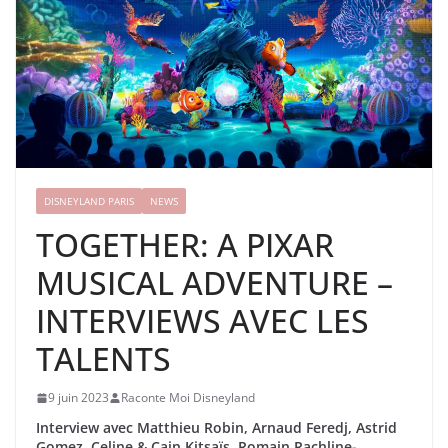
DISNEYLAND PARIS
NEWS
TOGETHER: A PIXAR
MUSICAL ADVENTURE –
INTERVIEWS AVEC LES
TALENTS
9 juin 2023
Raconte Moi Disneyland
Interview avec Matthieu Robin, Arnaud Feredj, Astrid
Gomez, Celine & Cain Kitsaïs, Romain Rachline-