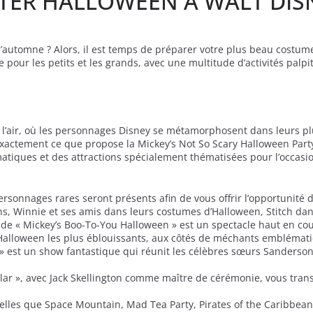
ÊTER HALLOWEEN À WALT DIS
’automne ? Alors, il est temps de préparer votre plus beau costume
our les petits et les grands, avec une multitude d’activités palp
 l’air, où les personnages Disney se métamorphosent dans leurs pl
actement ce que propose la Mickey’s Not So Scary Halloween Party 
tiques et des attractions spécialement thématisées pour l’occasi
rsonnages rares seront présents afin de vous offrir l’opportunit
ns, Winnie et ses amis dans leurs costumes d’Halloween, Stitch dan
rade « Mickey’s Boo-To-You Halloween » est un spectacle haut en c
Halloween les plus éblouissants, aux côtés de méchants emblémati
ar » est un show fantastique qui réunit les célèbres sœurs Sanders
ular », avec Jack Skellington comme maître de cérémonie, vous tra
elles que Space Mountain, Mad Tea Party, Pirates of the Caribbea