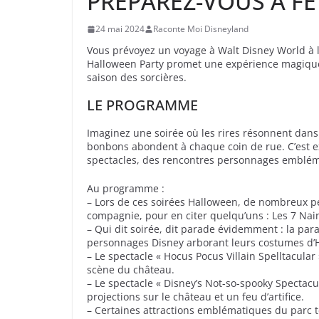
PRÉPAREZ-VOUS À F
24 mai 2024
Raconte Moi Disneyland
Vous prévoyez un voyage à Walt Disney World à l
Halloween Party promet une expérience magique p
saison des sorcières.
LE PROGRAMME
Imaginez une soirée où les rires résonnent dans
bonbons abondent à chaque coin de rue. C’est ex
spectacles, des rencontres personnages embléma
Au programme :
– Lors de ces soirées Halloween, de nombreux pe
compagnie, pour en citer quelqu’uns : Les 7 Nai
– Qui dit soirée, dit parade évidemment : la pa
personnages Disney arborant leurs costumes d’
– Le spectacle « Hocus Pocus Villain Spelltacul
scène du château.
– Le spectacle « Disney’s Not-so-spooky Spectac
projections sur le château et un feu d’artifice.
– Certaines attractions emblématiques du parc t