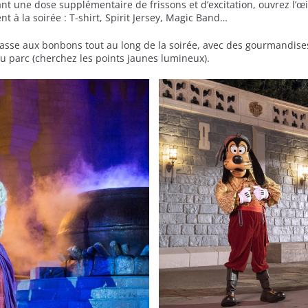
nt une dose supplémentaire de frissons et d’excitation, ouvrez l’œ
à la soirée : T-shirt, Spirit Jersey, Magic Band…
hasse aux bonbons tout au long de la soirée, avec des gourmandises 
u parc (cherchez les points jaunes lumineux).