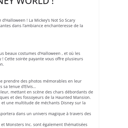
NEY WORLD !
 d’Halloween ! La Mickey’s Not So Scary
itantes dans l’ambiance enchanteresse de la
us beaux costumes d’Halloween , et où les
! Cette soirée payante vous offre plusieurs
on.
é de prendre des photos mémorables en leur
s sa tenue d’Elvis…
ouleur, mettant en scène des chars débordants de
ques et des fossoyeurs de la Haunted Mansion.
on et une multitude de méchants Disney sur la
nsportera dans un univers magique à travers des
n et Monsters Inc. sont également thématisées