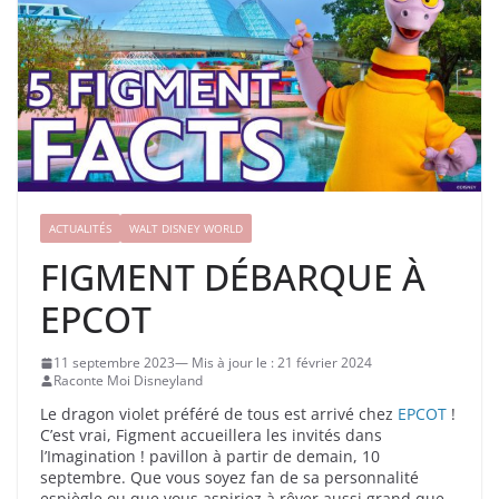
ACTUALITÉS
WALT DISNEY WORLD
FIGMENT DÉBARQUE À
EPCOT
11 septembre 2023
21 février 2024
Raconte Moi Disneyland
Le dragon violet préféré de tous est arrivé chez
EPCOT
!
C’est vrai, Figment accueillera les invités dans
l’Imagination ! pavillon à partir de demain, 10
septembre. Que vous soyez fan de sa personnalité
espiègle ou que vous aspiriez à rêver aussi grand que