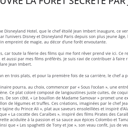
UVRE LA FORÊT SECRÈTE PAR
ue Disneyland Hotel, que le chef étoilé Jean Imbert inaugure, ce v
par l’univers Disney et Disneyland Paris depuis son plus jeune âge,
in empreint de magie, au décor d’une forêt envoutante.
ris, car toute la féerie des films qui me font rêver prend vie ici. Ce
et aussi par mes films préférés. Je suis ravi de contribuer à faire
lare Jean Imbert.
 en trois plats, et pour la première fois de sa carrière, le chef 
culinaire pourra, au choix, commencer par « Sous l’océan », une ent
rène. Ce plat coloré composé de langoustines juste cuites, de coqui
ves. De son côté, « Le bouillon de Madame Samovar » promet une exc
llon de légumes et truffes. Ces créations, imaginées par le chef J
Le tajine du Prince Ali », plat aux saveurs ensoleillées et inspiré d’
e « La cocotte des Caraïbes », inspiré des films Pirates des Caraï
rette acidulée à la passion et sa sauce aux épices Colombo et Tamar
si que « Les spaghetti de Tony et Joe », son veau confit, jus de 