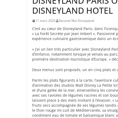
DISNEYLAND PARIS O
DISNEYLAND HOTEL
11 mars 2025
Raconte Moi Disneyland
C’est au cœur de Disneyland Paris, dans l’iconiq
« La Forêt Secrète par Jean Imbert ». Passionné 
expérience culinaire gastronomique dans un écr
« J’ai un lien très particulier avec Disneyland Pa
d’enfance, notamment lorsque je venais au parc, 
première destination touristique d’Europe. » déc
Deux menus sont proposés, un en cinq plats et un
Parmi les plats figurants à la carte, l’aventure 
d’animation des studios Walt Disney La Petite Si
et d’une gelée de la mer, émerveillera les convi
avec ses ravioles de légumes racines et son boui
laissent place à des mets invitant à l’évasion. « 
fruits secs accompagnée de ses légumes tandis qu
le thon rouge mi-cuit de Méditerranée, sa vinaig
condiment eau de tomate et balsamique blanc ain