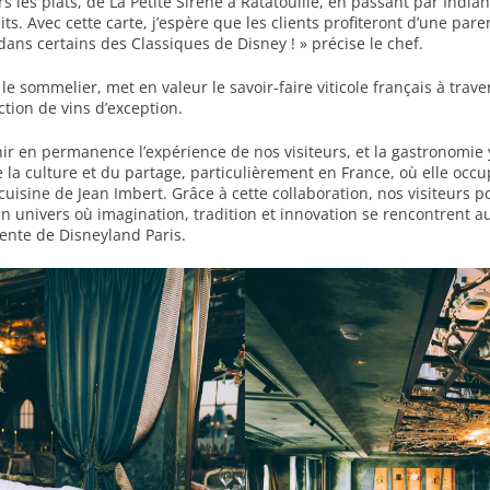
rs les plats, de La Petite Sirène à Ratatouille, en passant par India
its. Avec cette carte, j’espère que les clients profiteront d’une 
dans certains des Classiques de Disney ! » précise le chef.
e sommelier, met en valeur le savoir-faire viticole français à trave
ction de vins d’exception.
ir en permanence l’expérience de nos visiteurs, et la gastronomie y
e la culture et du partage, particulièrement en France, où elle occup
 cuisine de Jean Imbert. Grâce à cette collaboration, nos visiteurs
n univers où imagination, tradition et innovation se rencontrent
dente de Disneyland Paris.