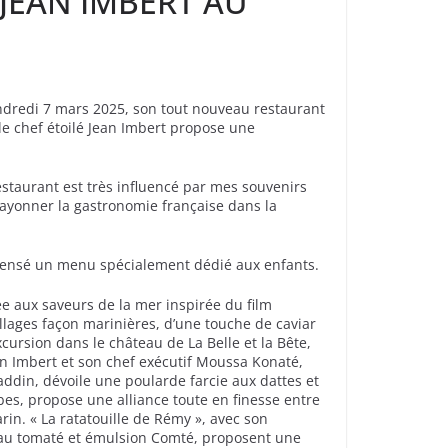
 JEAN IMBERT AU
endredi 7 mars 2025, son tout nouveau restaurant
 le chef étoilé Jean Imbert propose une
 restaurant est très influencé par mes souvenirs
 rayonner la gastronomie française dans la
a pensé un menu spécialement dédié aux enfants.
rée aux saveurs de la mer inspirée du film
llages façon marinières, d’une touche de caviar
ursion dans le château de La Belle et la Bête,
ean Imbert et son chef exécutif Moussa Konaté,
Aladdin, dévoile une poularde farcie aux dattes et
bes, propose une alliance toute en finesse entre
in. « La ratatouille de Rémy », avec son
veau tomaté et émulsion Comté, proposent une