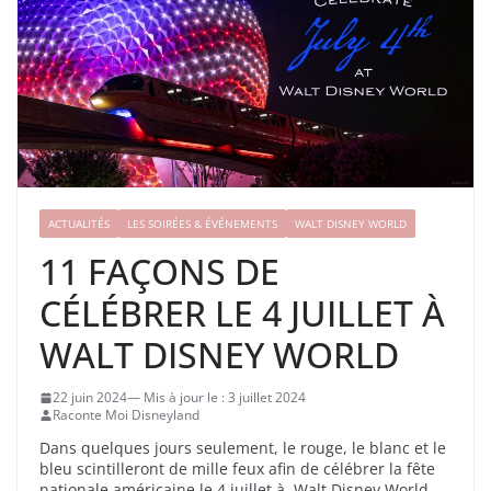
ACTUALITÉS
LES SOIRÉES & ÉVÉNEMENTS
WALT DISNEY WORLD
11 FAÇONS DE
CÉLÉBRER LE 4 JUILLET À
WALT DISNEY WORLD
22 juin 2024
3 juillet 2024
Raconte Moi Disneyland
Dans quelques jours seulement, le rouge, le blanc et le
bleu scintilleront de mille feux afin de célébrer la fête
nationale américaine le 4 juillet à Walt Disney World