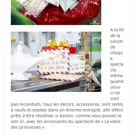
A la fin
de la
saison
de
chaqu
e
specta
cle,
même
quand
ceux-
ci ne
sont
pas reconduits, tous les décors, accessoires, sont remis
à neufs et stockés dans un énorme entrepôt, afin d’être
prêts à être réutiliser si besoin, comme vous pouvez le
voir ici, avec les accessoires du spectacle de « La valse
des princesses ».