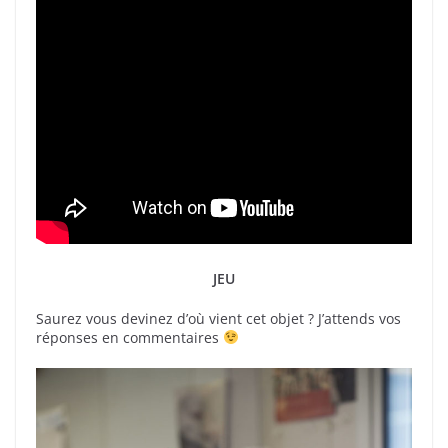
JEU
Saurez vous devinez d’où vient cet objet ? J’attends vos
réponses en commentaires